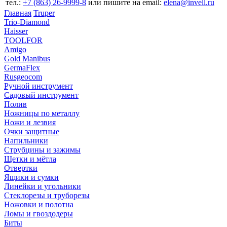
тел.:
+7 (863) 26‐9999‐8
или пишите на email:
elena@invell.ru
Главная
Truper
Trio-Diamond
Haisser
TOOLFOR
Amigo
Gold Manibus
GermaFlex
Rusgeocom
Ручной инструмент
Садовый инструмент
Полив
Ножницы по металлу
Ножи и лезвия
Очки защитные
Напильники
Струбцины и зажимы
Щетки и мётла
Отвертки
Ящики и сумки
Линейки и угольники
Стеклорезы и труборезы
Ножовки и полотна
Ломы и гвоздодеры
Биты