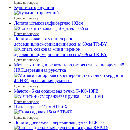
Цена: по запросу
Культиватор ручной
Цена: по запросу
Лопата штыковая,фиберглас 102см
Цена: по запросу
Лопата совковая мини,черенок
деревянный(американский ясень) 69см TR-BY
Цена: по запросу
Мотыга-топор, высокоуглеродистая сталь, твердость 45
HRC,деревянная рукоятка
Цена: по запросу
Мачете 46 см оранжевая ручка T-460-18PB
Цена: по запросу
Пила садовая 15см STP-6X
Цена: по запросу
Лопата дренажная, деревянная ручка REР-16