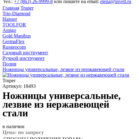
тел.:
+7 (863) 26‐9999‐8
или пишите на email:
elena@invell.ru
Главная
Truper
Trio-Diamond
Haisser
TOOLFOR
Amigo
Gold Manibus
GermaFlex
Rusgeocom
Садовый инструмент
Ручной инструмент
Полив
Ножницы универсальные, лезвие из нержавеющей стали
Truper
Артикул: 18493
Ножницы универсальные,
лезвие из нержавеющей
стали
в наличии
Цена:
по запросу