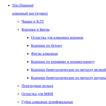
Trio-Diamond
алмазный инструмент
Чашки и КЛТ
Коронки и фрезы
Оснастка для алмазных коронок
Коронки по бетону
Фрезы алмазные
Коронки по керамике и керамограниту
Коронки биметаллические по металлу мелкий
Коронки биметаллические по металлу крупны
Переходные кольца
Оснастка для МФИ
Губки алмазные шлифовальные