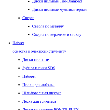
Диски пильные Trio-Diamond
Диски пильные мультиматериал
Сверла
Сверла по металлу
Сверла по керамике и стеклу
Haisser
оснастка к электроинструменту
Диски пильные
Зубила и пики SDS
Наборы
Пилки для лобзика
Шлифовальная шкурка
Леска для триммера
Диски по металлу POWER FLEX