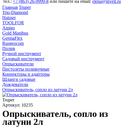
тел.:
+7 (863) 26‐9999‐8
или пишите на email:
elena@invell.ru
Главная
Truper
Trio-Diamond
Haisser
TOOLFOR
Amigo
Gold Manibus
GermaFlex
Rusgeocom
Полив
Ручной инструмент
Садовый инструмент
Опрыскиватели
Пистолеты поливочные
Коннекторы и адаптеры
Шланги садовые
Дождеватели
Опрыскиватель, сопло из латуни 2л
Truper
Артикул: 10235
Опрыскиватель, сопло из
латуни 2л