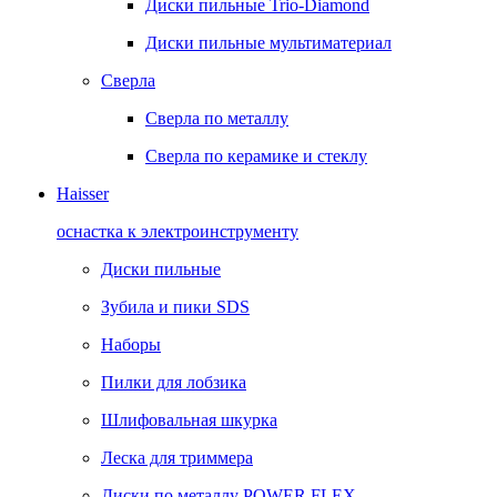
Диски пильные Trio-Diamond
Диски пильные мультиматериал
Сверла
Сверла по металлу
Сверла по керамике и стеклу
Haisser
оснастка к электроинструменту
Диски пильные
Зубила и пики SDS
Наборы
Пилки для лобзика
Шлифовальная шкурка
Леска для триммера
Диски по металлу POWER FLEX