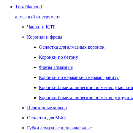
Trio-Diamond
алмазный инструмент
Чашки и КЛТ
Коронки и фрезы
Оснастка для алмазных коронок
Коронки по бетону
Фрезы алмазные
Коронки по керамике и керамограниту
Коронки биметаллические по металлу мелкий
Коронки биметаллические по металлу крупны
Переходные кольца
Оснастка для МФИ
Губки алмазные шлифовальные