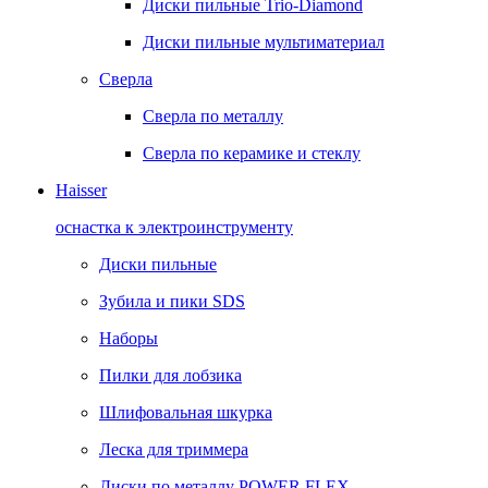
Диски пильные Trio-Diamond
Диски пильные мультиматериал
Сверла
Сверла по металлу
Сверла по керамике и стеклу
Haisser
оснастка к электроинструменту
Диски пильные
Зубила и пики SDS
Наборы
Пилки для лобзика
Шлифовальная шкурка
Леска для триммера
Диски по металлу POWER FLEX