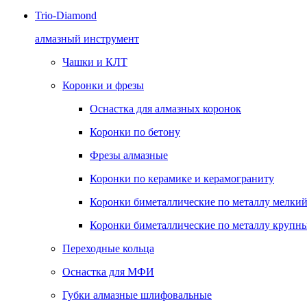
Trio-Diamond
алмазный инструмент
Чашки и КЛТ
Коронки и фрезы
Оснастка для алмазных коронок
Коронки по бетону
Фрезы алмазные
Коронки по керамике и керамограниту
Коронки биметаллические по металлу мелкий
Коронки биметаллические по металлу крупны
Переходные кольца
Оснастка для МФИ
Губки алмазные шлифовальные