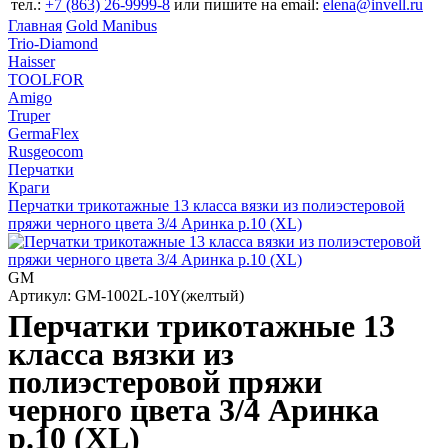
тел.:
+7 (863) 26‐9999‐8
или пишите на email:
elena@invell.ru
Главная
Gold Manibus
Trio-Diamond
Haisser
TOOLFOR
Amigo
Truper
GermaFlex
Rusgeocom
Перчатки
Краги
Перчатки трикотажные 13 класса вязки из полиэстеровой
пряжи черного цвета 3/4 Аринка р.10 (XL)
GM
Артикул: GM-1002L-10Y(желтый)
Перчатки трикотажные 13
класса вязки из
полиэстеровой пряжи
черного цвета 3/4 Аринка
р.10 (XL)