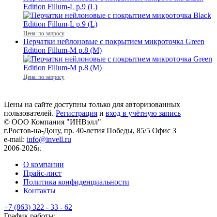
Edition Fillum-L р.9 (L)
Цена: по запросу
Перчатки нейлоновые с покрытием микроточка Green
Edition Fillum-M р.8 (M)
Цена: по запросу
Цены на сайте доступны только для авторизованных
пользователей.
Регистрация
и
вход в учётную запись
© ООО Компания
"ИНВэлл"
г.Ростов-на-Дону, пр. 40-летия Победы, 85/5 Офис 3
e-mail:
info@invell.ru
2006-2026г.
О компании
Прайс-лист
Политика конфиденциальности
Контакты
+7 (863) 322 - 33 - 62
График работы: