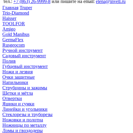
тел.:
+7 (863) 26‐9999‐8
или пишите на email:
elena@invell.ru
Главная
Truper
Trio-Diamond
Haisser
TOOLFOR
Amigo
Gold Manibus
GermaFlex
Rusgeocom
Ручной инструмент
Садовый инструмент
Полив
Губцевый инструмент
Ножи и лезвия
Очки защитные
Напильники
Струбцины и зажимы
Щетки и мётла
Отвертки
Ящики и сумки
Линейки и угольники
Стеклорезы и труборезы
Ножовки и полотна
Ножницы по металлу
Ломы и гвоздодеры