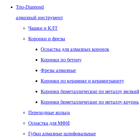
Trio-Diamond
алмазный инструмент
Чашки и КЛТ
Коронки и фрезы
Оснастка для алмазных коронок
Коронки по бетону
Фрезы алмазные
Коронки по керамике и керамограниту
Коронки биметаллические по металлу мелкий
Коронки биметаллические по металлу крупны
Переходные кольца
Оснастка для МФИ
Губки алмазные шлифовальные