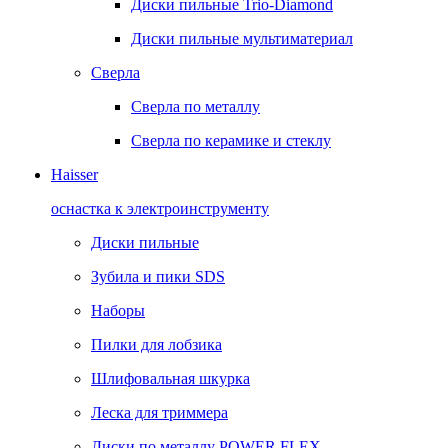
Диски пильные Trio-Diamond
Диски пильные мультиматериал
Сверла
Сверла по металлу
Сверла по керамике и стеклу
Haisser
оснастка к электроинструменту
Диски пильные
Зубила и пики SDS
Наборы
Пилки для лобзика
Шлифовальная шкурка
Леска для триммера
Диски по металлу POWER FLEX