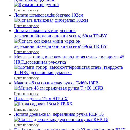
Цена: по запросу
Лопата штыковая,фиберглас 102см
Цена: по запросу
Лопата совковая мини,черенок
деревянный(американский ясень) 69см TR-BY
Цена: по запросу
Мотыга-топор, высокоуглеродистая сталь, твердость 45
HRC,деревянная рукоятка
Цена: по запросу
Мачете 46 см оранжевая ручка T-460-18PB
Цена: по запросу
Пила садовая 15см STP-6X
Цена: по запросу
Лопата дренажная, деревянная ручка REР-16
Цена: по запросу
Грабли веерные металлические с 22-ю лепестками EMX-