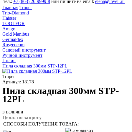
тел.:
+7 (863) 26‐9999‐8
или пишите на email:
elena@invell.ru
Главная
Truper
Trio-Diamond
Haisser
TOOLFOR
Amigo
Gold Manibus
GermaFlex
Rusgeocom
Садовый инструмент
Ручной инструмент
Полив
Пила складная 300мм STP-12PL
Truper
Артикул: 18178
Пила складная 300мм STP-
12PL
в наличии
Цена:
по запросу
СПОСОБЫ ПОЛУЧЕНИЯ ТОВАРА: