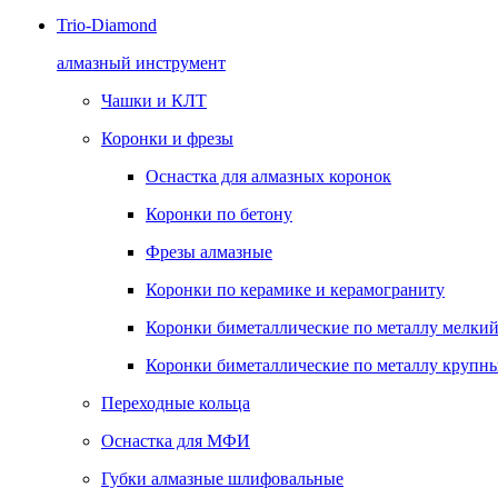
Trio-Diamond
алмазный инструмент
Чашки и КЛТ
Коронки и фрезы
Оснастка для алмазных коронок
Коронки по бетону
Фрезы алмазные
Коронки по керамике и керамограниту
Коронки биметаллические по металлу мелкий
Коронки биметаллические по металлу крупны
Переходные кольца
Оснастка для МФИ
Губки алмазные шлифовальные