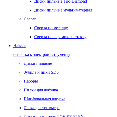
Диски пильные Trio-Diamond
Диски пильные мультиматериал
Сверла
Сверла по металлу
Сверла по керамике и стеклу
Haisser
оснастка к электроинструменту
Диски пильные
Зубила и пики SDS
Наборы
Пилки для лобзика
Шлифовальная шкурка
Леска для триммера
Диски по металлу POWER FLEX