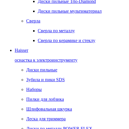
Диски пильные Trio-Diamond
Диски пильные мультиматериал
Сверла
Сверла по металлу
Сверла по керамике и стеклу
Haisser
оснастка к электроинструменту
Диски пильные
Зубила и пики SDS
Наборы
Пилки для лобзика
Шлифовальная шкурка
Леска для триммера
Диски по металлу POWER FLEX