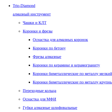
Trio-Diamond
алмазный инструмент
Чашки и КЛТ
Коронки и фрезы
Оснастка для алмазных коронок
Коронки по бетону
Фрезы алмазные
Коронки по керамике и керамограниту
Коронки биметаллические по металлу мелкий
Коронки биметаллические по металлу крупны
Переходные кольца
Оснастка для МФИ
Губки алмазные шлифовальные