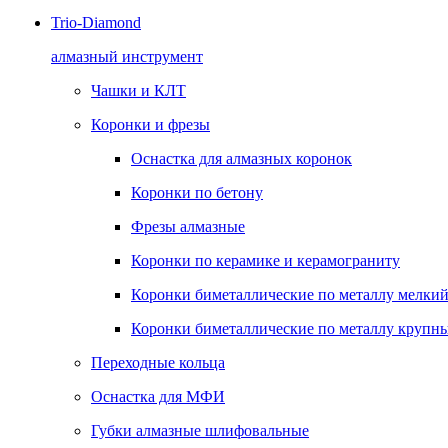
Trio-Diamond
алмазный инструмент
Чашки и КЛТ
Коронки и фрезы
Оснастка для алмазных коронок
Коронки по бетону
Фрезы алмазные
Коронки по керамике и керамограниту
Коронки биметаллические по металлу мелкий
Коронки биметаллические по металлу крупны
Переходные кольца
Оснастка для МФИ
Губки алмазные шлифовальные