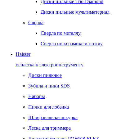
Диски пильные Trio-Diamond
Диски пильные мультиматериал
Сверла
Сверла по металлу
Сверла по керамике и стеклу
Haisser
оснастка к электроинструменту
Диски пильные
Зубила и пики SDS
Наборы
Пилки для лобзика
Шлифовальная шкурка
Леска для триммера
Диски по металлу POWER FLEX