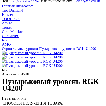
тел.:
+7 (863) 26‐9999‐8
или пишите на email:
elena@invell.ru
Главная
Rusgeocom
Trio-Diamond
Haisser
TOOLFOR
Amigo
Truper
Gold Manibus
GermaFlex
RGK
AMO
Строительные уровни
Пузырьковый уровень RGK U4200
RGK
Артикул: 751988
Пузырьковый уровень RGK
U4200
Нет в наличии
СПОСОБЫ ПОЛУЧЕНИЯ ТОВАРА: