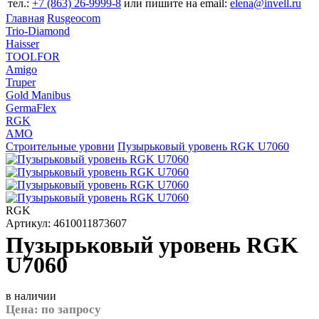
тел.:
+7 (863) 26‐9999‐8
или пишите на email:
elena@invell.ru
Главная
Rusgeocom
Trio-Diamond
Haisser
TOOLFOR
Amigo
Truper
Gold Manibus
GermaFlex
RGK
AMO
Строительные уровни
Пузырьковый уровень RGK U7060
RGK
Артикул: 4610011873607
Пузырьковый уровень RGK
U7060
в наличии
Цена:
по запросу