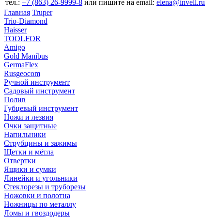
тел.:
+7 (863) 26‐9999‐8
или пишите на email:
elena@invell.ru
Главная
Truper
Trio-Diamond
Haisser
TOOLFOR
Amigo
Gold Manibus
GermaFlex
Rusgeocom
Ручной инструмент
Садовый инструмент
Полив
Губцевый инструмент
Ножи и лезвия
Очки защитные
Напильники
Струбцины и зажимы
Щетки и мётла
Отвертки
Ящики и сумки
Линейки и угольники
Стеклорезы и труборезы
Ножовки и полотна
Ножницы по металлу
Ломы и гвоздодеры