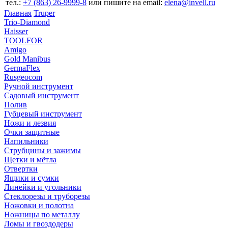
тел.:
+7 (863) 26‐9999‐8
или пишите на email:
elena@invell.ru
Главная
Truper
Trio-Diamond
Haisser
TOOLFOR
Amigo
Gold Manibus
GermaFlex
Rusgeocom
Ручной инструмент
Садовый инструмент
Полив
Губцевый инструмент
Ножи и лезвия
Очки защитные
Напильники
Струбцины и зажимы
Щетки и мётла
Отвертки
Ящики и сумки
Линейки и угольники
Стеклорезы и труборезы
Ножовки и полотна
Ножницы по металлу
Ломы и гвоздодеры