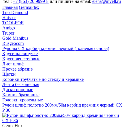
тел.:
+7 (863) 26‐9999‐8
или пишите на email:
elena@invell.ru
Главная
GermaFlex
Trio-Diamond
Haisser
TOOLFOR
Amigo
Truper
Gold Manibus
Rusgeocom
Рулоны CX карбид кремния черный (тканевая основа)
Круги на липучке
Круги лепестковые
Лист шлиф
Прочее абразив
Щетки
Коронки трубчатые по стеклу и керамике
Лента бесконечная
Диски опорные
Камни абразивные
Головки кровельные
Рулон шлиф.полотно 200мм/50м карбид кремния черный CX
P 36
GermaFlex