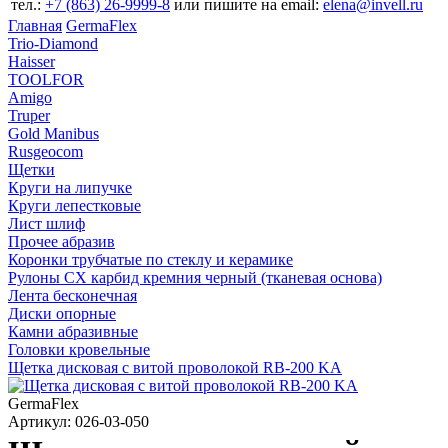
тел.:
+7 (863) 26‐9999‐8
или пишите на email:
elena@invell.ru
Главная
GermaFlex
Trio-Diamond
Haisser
TOOLFOR
Amigo
Truper
Gold Manibus
Rusgeocom
Щетки
Круги на липучке
Круги лепестковые
Лист шлиф
Прочее абразив
Коронки трубчатые по стеклу и керамике
Рулоны CX карбид кремния черный (тканевая основа)
Лента бесконечная
Диски опорные
Камни абразивные
Головки кровельные
Щетка дисковая с витой проволокой RB-200 KA
GermaFlex
Артикул: 026-03-050