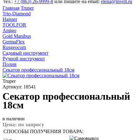
тел.:
+7 (863) 26‐9999‐8
или пишите на email:
elena@invell.ru
Главная
Truper
Trio-Diamond
Haisser
TOOLFOR
Amigo
Gold Manibus
GermaFlex
Rusgeocom
Садовый инструмент
Ручной инструмент
Полив
Секатор профессиональный 18см
Truper
Артикул: 18541
Секатор профессиональный
18см
в наличии
Цена:
по запросу
СПОСОБЫ ПОЛУЧЕНИЯ ТОВАРА: