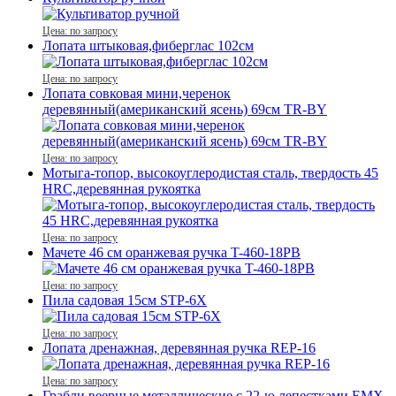
Цена: по запросу
Лопата штыковая,фиберглас 102см
Цена: по запросу
Лопата совковая мини,черенок
деревянный(американский ясень) 69см TR-BY
Цена: по запросу
Мотыга-топор, высокоуглеродистая сталь, твердость 45
HRC,деревянная рукоятка
Цена: по запросу
Мачете 46 см оранжевая ручка T-460-18PB
Цена: по запросу
Пила садовая 15см STP-6X
Цена: по запросу
Лопата дренажная, деревянная ручка REР-16
Цена: по запросу
Грабли веерные металлические с 22-ю лепестками EMX-