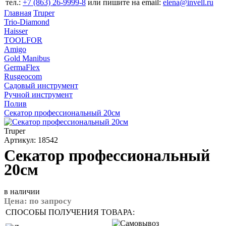
тел.:
+7 (863) 26‐9999‐8
или пишите на email:
elena@invell.ru
Главная
Truper
Trio-Diamond
Haisser
TOOLFOR
Amigo
Gold Manibus
GermaFlex
Rusgeocom
Садовый инструмент
Ручной инструмент
Полив
Секатор профессиональный 20см
Truper
Артикул: 18542
Секатор профессиональный
20см
в наличии
Цена:
по запросу
СПОСОБЫ ПОЛУЧЕНИЯ ТОВАРА: