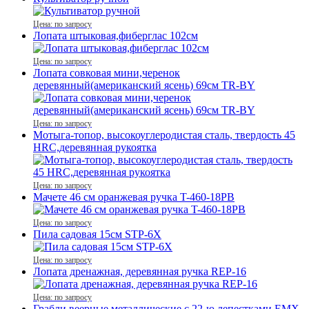
Цена: по запросу
Лопата штыковая,фиберглас 102см
Цена: по запросу
Лопата совковая мини,черенок
деревянный(американский ясень) 69см TR-BY
Цена: по запросу
Мотыга-топор, высокоуглеродистая сталь, твердость 45
HRC,деревянная рукоятка
Цена: по запросу
Мачете 46 см оранжевая ручка T-460-18PB
Цена: по запросу
Пила садовая 15см STP-6X
Цена: по запросу
Лопата дренажная, деревянная ручка REР-16
Цена: по запросу
Грабли веерные металлические с 22-ю лепестками EMX-