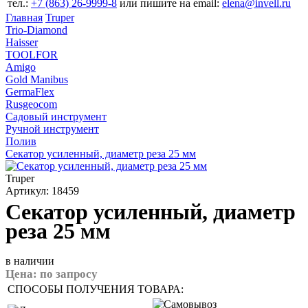
тел.:
+7 (863) 26‐9999‐8
или пишите на email:
elena@invell.ru
Главная
Truper
Trio-Diamond
Haisser
TOOLFOR
Amigo
Gold Manibus
GermaFlex
Rusgeocom
Садовый инструмент
Ручной инструмент
Полив
Секатор усиленный, диаметр реза 25 мм
Truper
Артикул: 18459
Секатор усиленный, диаметр
реза 25 мм
в наличии
Цена:
по запросу
СПОСОБЫ ПОЛУЧЕНИЯ ТОВАРА: