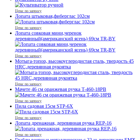
Цена: по запросу
Лопата штыковая,фиберглас 102см
Цена: по запросу
Лопата совковая мини,черенок
деревянный(американский ясень) 69см TR-BY
Цена: по запросу
Мотыга-топор, высокоуглеродистая сталь, твердость 45
HRC,деревянная рукоятка
Цена: по запросу
Мачете 46 см оранжевая ручка T-460-18PB
Цена: по запросу
Пила садовая 15см STP-6X
Цена: по запросу
Лопата дренажная, деревянная ручка REР-16
Цена: по запросу
Грабли веерные металлические с 22-ю лепестками EMX-