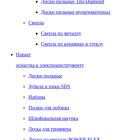
Диски пильные Trio-Diamond
Диски пильные мультиматериал
Сверла
Сверла по металлу
Сверла по керамике и стеклу
Haisser
оснастка к электроинструменту
Диски пильные
Зубила и пики SDS
Наборы
Пилки для лобзика
Шлифовальная шкурка
Леска для триммера
Диски по металлу POWER FLEX