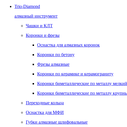
Trio-Diamond
алмазный инструмент
Чашки и КЛТ
Коронки и фрезы
Оснастка для алмазных коронок
Коронки по бетону
Фрезы алмазные
Коронки по керамике и керамограниту
Коронки биметаллические по металлу мелкий
Коронки биметаллические по металлу крупны
Переходные кольца
Оснастка для МФИ
Губки алмазные шлифовальные