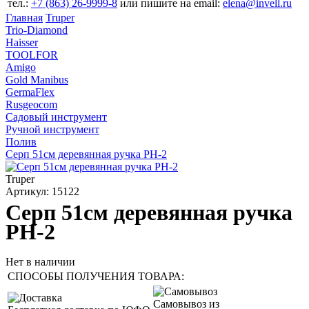
тел.:
+7 (863) 26‐9999‐8
или пишите на email:
elena@invell.ru
Главная
Truper
Trio-Diamond
Haisser
TOOLFOR
Amigo
Gold Manibus
GermaFlex
Rusgeocom
Садовый инструмент
Ручной инструмент
Полив
Серп 51см деревянная ручка PH-2
Truper
Артикул: 15122
Серп 51см деревянная ручка
PH-2
Нет в наличии
СПОСОБЫ ПОЛУЧЕНИЯ ТОВАРА:
Самовывоз из