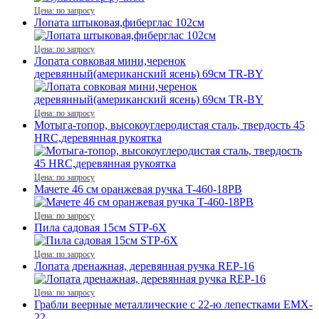
Цена: по запросу
Лопата штыковая,фиберглас 102см
Цена: по запросу
Лопата совковая мини,черенок
деревянный(американский ясень) 69см TR-BY
Цена: по запросу
Мотыга-топор, высокоуглеродистая сталь, твердость 45
HRC,деревянная рукоятка
Цена: по запросу
Мачете 46 см оранжевая ручка T-460-18PB
Цена: по запросу
Пила садовая 15см STP-6X
Цена: по запросу
Лопата дренажная, деревянная ручка REР-16
Цена: по запросу
Грабли веерные металлические с 22-ю лепестками EMX-
22