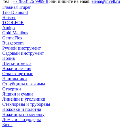
тел.:
+7 (863) 26‐9999‐8
или пишите на email:
elena@invell.ru
Главная
Truper
Trio-Diamond
Haisser
TOOLFOR
Amigo
Gold Manibus
GermaFlex
Rusgeocom
Ручной инструмент
Садовый инструмент
Полив
Щетки и мётла
Ножи и лезвия
Очки защитные
Напильники
Струбцины и зажимы
Отвертки
Ящики и сумки
Линейки и угольники
Стеклорезы и труборезы
Ножовки и полотна
Ножницы по металлу
Ломы и гвоздодеры
Биты