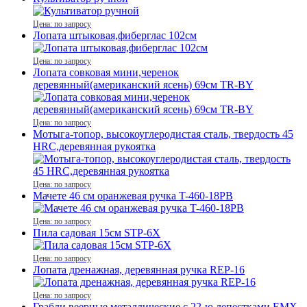
Цена: по запросу
Лопата штыковая,фиберглас 102см
Цена: по запросу
Лопата совковая мини,черенок
деревянный(американский ясень) 69см TR-BY
Цена: по запросу
Мотыга-топор, высокоуглеродистая сталь, твердость 45
HRC,деревянная рукоятка
Цена: по запросу
Мачете 46 см оранжевая ручка T-460-18PB
Цена: по запросу
Пила садовая 15см STP-6X
Цена: по запросу
Лопата дренажная, деревянная ручка REР-16
Цена: по запросу
Грабли веерные металлические с 22-ю лепестками EMX-