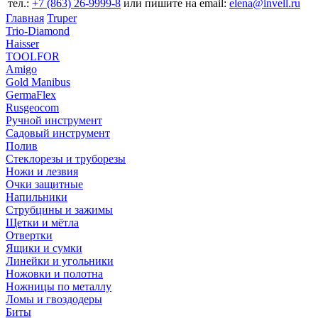
тел.:
+7 (863) 26‐9999‐8
или пишите на email:
elena@invell.ru
Главная
Truper
Trio-Diamond
Haisser
TOOLFOR
Amigo
Gold Manibus
GermaFlex
Rusgeocom
Ручной инструмент
Садовый инструмент
Полив
Стеклорезы и труборезы
Ножи и лезвия
Очки защитные
Напильники
Струбцины и зажимы
Щетки и мётла
Отвертки
Ящики и сумки
Линейки и угольники
Ножовки и полотна
Ножницы по металлу
Ломы и гвоздодеры
Биты