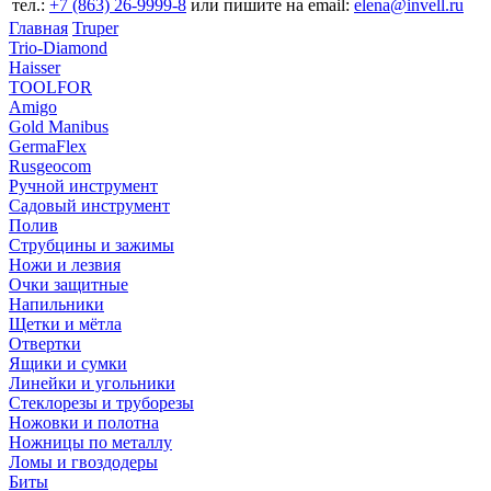
тел.:
+7 (863) 26‐9999‐8
или пишите на email:
elena@invell.ru
Главная
Truper
Trio-Diamond
Haisser
TOOLFOR
Amigo
Gold Manibus
GermaFlex
Rusgeocom
Ручной инструмент
Садовый инструмент
Полив
Струбцины и зажимы
Ножи и лезвия
Очки защитные
Напильники
Щетки и мётла
Отвертки
Ящики и сумки
Линейки и угольники
Стеклорезы и труборезы
Ножовки и полотна
Ножницы по металлу
Ломы и гвоздодеры
Биты