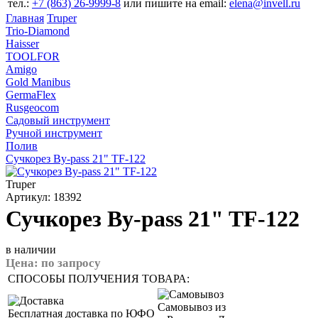
тел.:
+7 (863) 26‐9999‐8
или пишите на email:
elena@invell.ru
Главная
Truper
Trio-Diamond
Haisser
TOOLFOR
Amigo
Gold Manibus
GermaFlex
Rusgeocom
Садовый инструмент
Ручной инструмент
Полив
Сучкорез By-pass 21" TF-122
Truper
Артикул: 18392
Сучкорез By-pass 21" TF-122
в наличии
Цена:
по запросу
СПОСОБЫ ПОЛУЧЕНИЯ ТОВАРА:
Самовывоз из
Бесплатная доставка по ЮФО