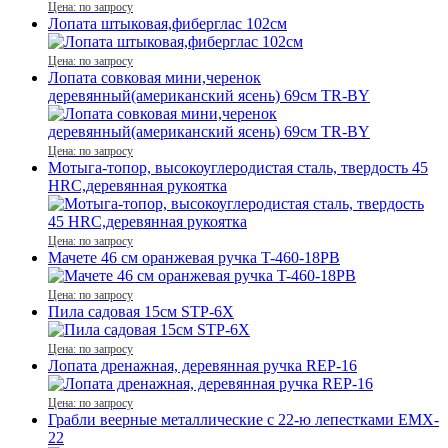
Цена: по запросу
Лопата штыковая,фиберглас 102см
Цена: по запросу
Лопата совковая мини,черенок
деревянный(американский ясень) 69см TR-BY
Цена: по запросу
Мотыга-топор, высокоуглеродистая сталь, твердость 45
HRC,деревянная рукоятка
Цена: по запросу
Мачете 46 см оранжевая ручка T-460-18PB
Цена: по запросу
Пила садовая 15см STP-6X
Цена: по запросу
Лопата дренажная, деревянная ручка REР-16
Цена: по запросу
Грабли веерные металлические с 22-ю лепестками EMX-
22