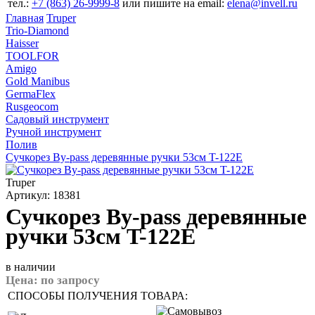
тел.:
+7 (863) 26‐9999‐8
или пишите на email:
elena@invell.ru
Главная
Truper
Trio-Diamond
Haisser
TOOLFOR
Amigo
Gold Manibus
GermaFlex
Rusgeocom
Садовый инструмент
Ручной инструмент
Полив
Сучкорез By-pass деревянные ручки 53см T-122E
Truper
Артикул: 18381
Сучкорез By-pass деревянные
ручки 53см T-122E
в наличии
Цена:
по запросу
СПОСОБЫ ПОЛУЧЕНИЯ ТОВАРА: