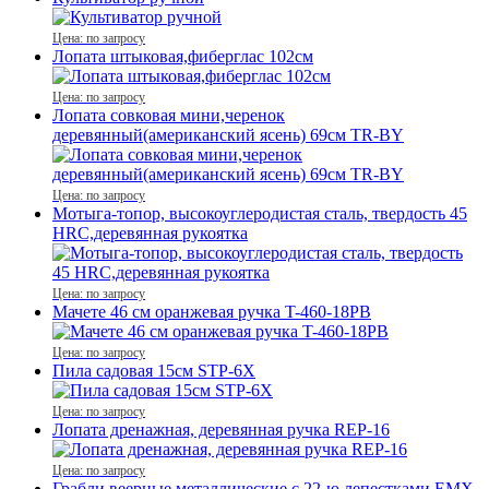
Цена: по запросу
Лопата штыковая,фиберглас 102см
Цена: по запросу
Лопата совковая мини,черенок
деревянный(американский ясень) 69см TR-BY
Цена: по запросу
Мотыга-топор, высокоуглеродистая сталь, твердость 45
HRC,деревянная рукоятка
Цена: по запросу
Мачете 46 см оранжевая ручка T-460-18PB
Цена: по запросу
Пила садовая 15см STP-6X
Цена: по запросу
Лопата дренажная, деревянная ручка REР-16
Цена: по запросу
Грабли веерные металлические с 22-ю лепестками EMX-