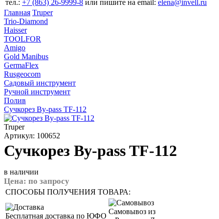
тел.:
+7 (863) 26‐9999‐8
или пишите на email:
elena@invell.ru
Главная
Truper
Trio-Diamond
Haisser
TOOLFOR
Amigo
Gold Manibus
GermaFlex
Rusgeocom
Садовый инструмент
Ручной инструмент
Полив
Сучкорез By-pass TF-112
Truper
Артикул: 100652
Сучкорез By-pass TF-112
в наличии
Цена:
по запросу
СПОСОБЫ ПОЛУЧЕНИЯ ТОВАРА:
Самовывоз из
Бесплатная доставка по ЮФО