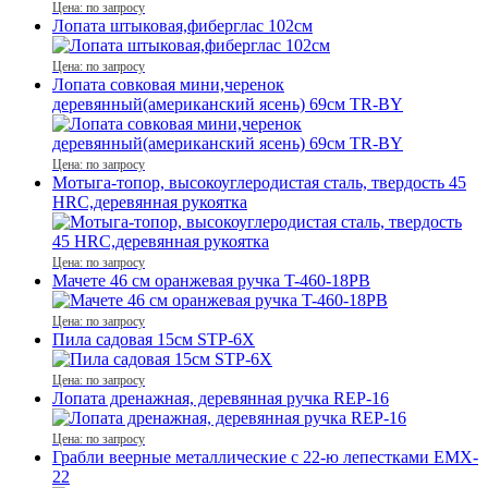
Цена: по запросу
Лопата штыковая,фиберглас 102см
Цена: по запросу
Лопата совковая мини,черенок
деревянный(американский ясень) 69см TR-BY
Цена: по запросу
Мотыга-топор, высокоуглеродистая сталь, твердость 45
HRC,деревянная рукоятка
Цена: по запросу
Мачете 46 см оранжевая ручка T-460-18PB
Цена: по запросу
Пила садовая 15см STP-6X
Цена: по запросу
Лопата дренажная, деревянная ручка REР-16
Цена: по запросу
Грабли веерные металлические с 22-ю лепестками EMX-
22