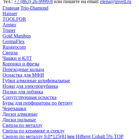
тел.:
+7 (863) 26‐9999‐8
или пишите на email:
elena@invell.ru
Главная
Trio-Diamond
Haisser
TOOLFOR
Amigo
Truper
Gold Manibus
GermaFlex
Rusgeocom
Сверла
Чашки и КЛТ
Коронки и фрезы
Переходные кольца
Оснастка для МФИ
Губки алмазные шлифовальные
Ножи для электрорубанка
Пилки для лобзика
Сопутствующая оснастка
Буры для перфоратора по бетону
Черепашки
Диски алмазные
Диски пильные
Сверла по металлу
Сверла по керамике и стеклу
Сверло по металлу 9.0*125(81)мм Hilberg Cobalt 5% TOP