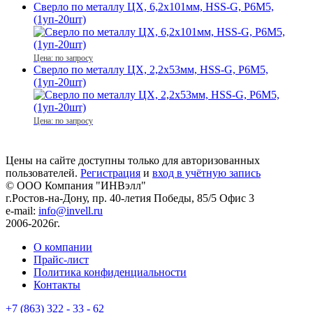
Сверло по металлу ЦХ, 6,2х101мм, HSS-G, P6M5,
(1уп-20шт)
Цена: по запросу
Сверло по металлу ЦХ, 2,2х53мм, HSS-G, P6M5,
(1уп-20шт)
Цена: по запросу
Цены на сайте доступны только для авторизованных
пользователей.
Регистрация
и
вход в учётную запись
© ООО Компания
"ИНВэлл"
г.Ростов-на-Дону, пр. 40-летия Победы, 85/5 Офис 3
e-mail:
info@invell.ru
2006-2026г.
О компании
Прайс-лист
Политика конфиденциальности
Контакты
+7 (863) 322 - 33 - 62