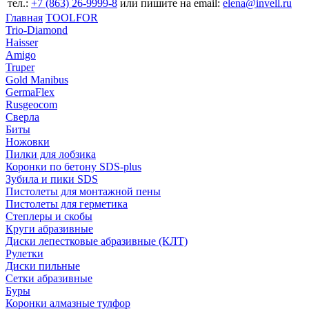
тел.:
+7 (863) 26‐9999‐8
или пишите на email:
elena@invell.ru
Главная
TOOLFOR
Trio-Diamond
Haisser
Amigo
Truper
Gold Manibus
GermaFlex
Rusgeocom
Сверла
Биты
Ножовки
Пилки для лобзика
Коронки по бетону SDS-plus
Зубила и пики SDS
Пистолеты для монтажной пены
Пистолеты для герметика
Степлеры и скобы
Круги абразивные
Диски лепестковые абразивные (КЛТ)
Рулетки
Диски пильные
Сетки абразивные
Буры
Коронки алмазные тулфор