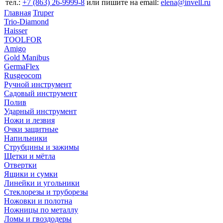
тел.:
+7 (863) 26‐9999‐8
или пишите на email:
elena@invell.ru
Главная
Truper
Trio-Diamond
Haisser
TOOLFOR
Amigo
Gold Manibus
GermaFlex
Rusgeocom
Ручной инструмент
Садовый инструмент
Полив
Ударный инструмент
Ножи и лезвия
Очки защитные
Напильники
Струбцины и зажимы
Щетки и мётла
Отвертки
Ящики и сумки
Линейки и угольники
Стеклорезы и труборезы
Ножовки и полотна
Ножницы по металлу
Ломы и гвоздодеры