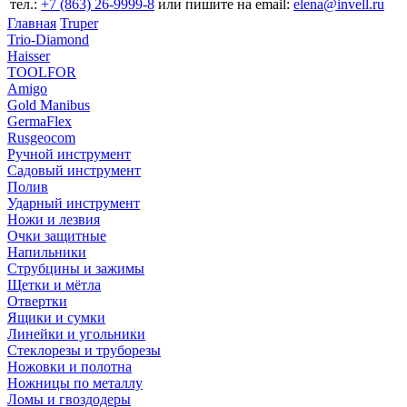
тел.:
+7 (863) 26‐9999‐8
или пишите на email:
elena@invell.ru
Главная
Truper
Trio-Diamond
Haisser
TOOLFOR
Amigo
Gold Manibus
GermaFlex
Rusgeocom
Ручной инструмент
Садовый инструмент
Полив
Ударный инструмент
Ножи и лезвия
Очки защитные
Напильники
Струбцины и зажимы
Щетки и мётла
Отвертки
Ящики и сумки
Линейки и угольники
Стеклорезы и труборезы
Ножовки и полотна
Ножницы по металлу
Ломы и гвоздодеры