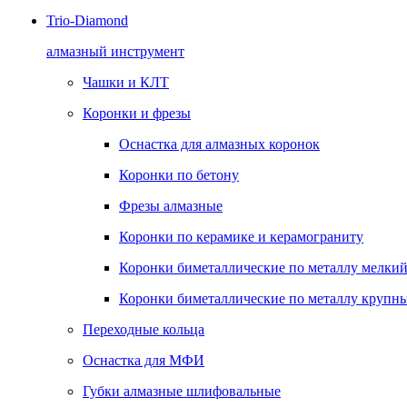
Trio-Diamond
алмазный инструмент
Чашки и КЛТ
Коронки и фрезы
Оснастка для алмазных коронок
Коронки по бетону
Фрезы алмазные
Коронки по керамике и керамограниту
Коронки биметаллические по металлу мелкий
Коронки биметаллические по металлу крупны
Переходные кольца
Оснастка для МФИ
Губки алмазные шлифовальные