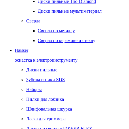
Диски пильные Trio-Diamond
Диски пильные мультиматериал
Сверла
Сверла по металлу
Сверла по керамике и стеклу
Haisser
оснастка к электроинструменту
Диски пильные
Зубила и пики SDS
Наборы
Пилки для лобзика
Шлифовальная шкурка
Леска для триммера
Диски по металлу POWER FLEX