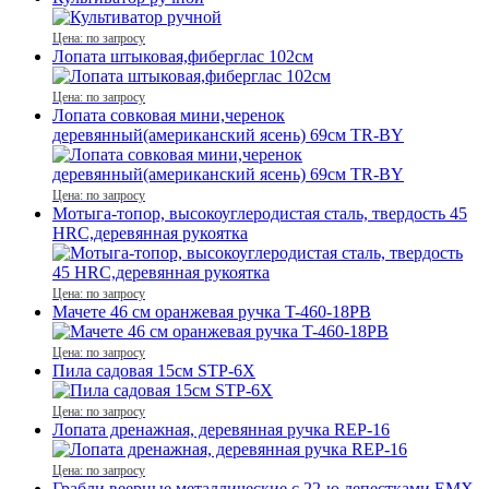
Цена: по запросу
Лопата штыковая,фиберглас 102см
Цена: по запросу
Лопата совковая мини,черенок
деревянный(американский ясень) 69см TR-BY
Цена: по запросу
Мотыга-топор, высокоуглеродистая сталь, твердость 45
HRC,деревянная рукоятка
Цена: по запросу
Мачете 46 см оранжевая ручка T-460-18PB
Цена: по запросу
Пила садовая 15см STP-6X
Цена: по запросу
Лопата дренажная, деревянная ручка REР-16
Цена: по запросу
Грабли веерные металлические с 22-ю лепестками EMX-