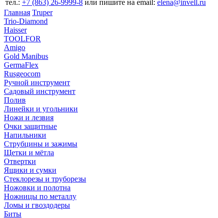
тел.:
+7 (863) 26‐9999‐8
или пишите на email:
elena@invell.ru
Главная
Truper
Trio-Diamond
Haisser
TOOLFOR
Amigo
Gold Manibus
GermaFlex
Rusgeocom
Ручной инструмент
Садовый инструмент
Полив
Линейки и угольники
Ножи и лезвия
Очки защитные
Напильники
Струбцины и зажимы
Щетки и мётла
Отвертки
Ящики и сумки
Стеклорезы и труборезы
Ножовки и полотна
Ножницы по металлу
Ломы и гвоздодеры
Биты