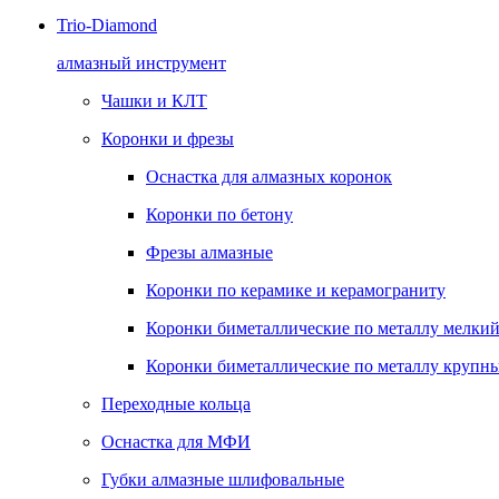
Trio-Diamond
алмазный инструмент
Чашки и КЛТ
Коронки и фрезы
Оснастка для алмазных коронок
Коронки по бетону
Фрезы алмазные
Коронки по керамике и керамограниту
Коронки биметаллические по металлу мелкий
Коронки биметаллические по металлу крупны
Переходные кольца
Оснастка для МФИ
Губки алмазные шлифовальные