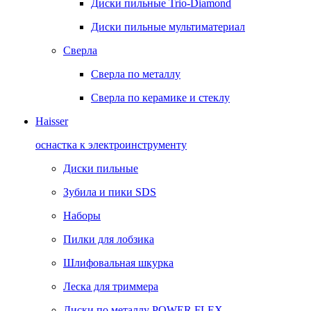
Диски пильные Trio-Diamond
Диски пильные мультиматериал
Сверла
Сверла по металлу
Сверла по керамике и стеклу
Haisser
оснастка к электроинструменту
Диски пильные
Зубила и пики SDS
Наборы
Пилки для лобзика
Шлифовальная шкурка
Леска для триммера
Диски по металлу POWER FLEX