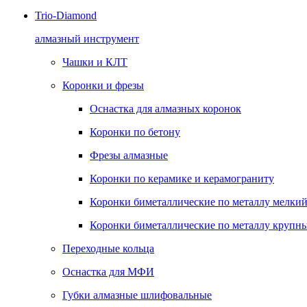
Trio-Diamond
алмазный инструмент
Чашки и КЛТ
Коронки и фрезы
Оснастка для алмазных коронок
Коронки по бетону
Фрезы алмазные
Коронки по керамике и керамограниту
Коронки биметаллические по металлу мелкий
Коронки биметаллические по металлу крупны
Переходные кольца
Оснастка для МФИ
Губки алмазные шлифовальные