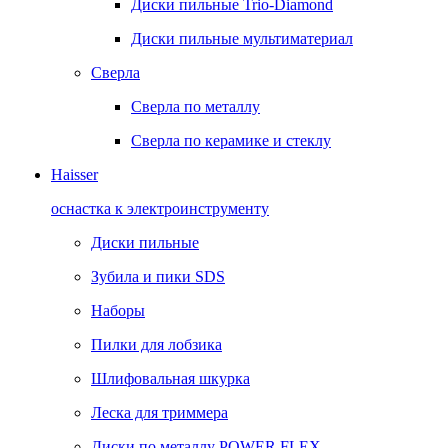
Диски пильные Trio-Diamond
Диски пильные мультиматериал
Сверла
Сверла по металлу
Сверла по керамике и стеклу
Haisser
оснастка к электроинструменту
Диски пильные
Зубила и пики SDS
Наборы
Пилки для лобзика
Шлифовальная шкурка
Леска для триммера
Диски по металлу POWER FLEX