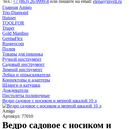
тел.:
+7 (863) 26‐9999‐8
или пишите на email:
elena@invell.ru
Главная
Amigo
Trio-Diamond
Haisser
TOOLFOR
Truper
Gold Manibus
GermaFlex
Rusgeocom
Полив
Товары для пикника
Ручной инструмент
Садовый инструмент
Зимний инструмент
Лейки и опрыскиватели
Коннекторы и адаптеры
Шланги и катушки
Дождеватели
Пистолеты поливочные
Ведро садовое с носиком и мерной шкалой 10 л
Amigo
Артикул: 77010
Ведро садовое с носиком и