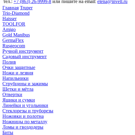
тел.:
+7 (863) 26‐9999‐8
или пишите на email:
elena@invell.ru
Главная
Truper
Trio-Diamond
Haisser
TOOLFOR
Amigo
Gold Manibus
GermaFlex
Rusgeocom
Ручной инструмент
Садовый инструмент
Полив
Очки защитные
Ножи и лезвия
Напильники
Струбцины и зажимы
Щетки и мётла
Отвертки
Ящики и сумки
Линейки и угольники
Стеклорезы и труборезы
Ножовки и полотна
Ножницы по металлу
Ломы и гвоздодеры
Биты