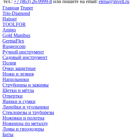
тел.:
+7 (863) 26‐9999‐8
или пишите на email:
elena@invell.ru
Главная
Truper
Trio-Diamond
Haisser
TOOLFOR
Amigo
Gold Manibus
GermaFlex
Rusgeocom
Ручной инструмент
Садовый инструмент
Полив
Очки защитные
Ножи и лезвия
Напильники
Струбцины и зажимы
Щетки и мётла
Отвертки
Ящики и сумки
Линейки и угольники
Стеклорезы и труборезы
Ножовки и полотна
Ножницы по металлу
Ломы и гвоздодеры
Биты