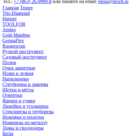
тел.:
+7 (863) 26‐9999‐8
или пишите на email:
elena@invell.ru
Главная
Truper
Trio-Diamond
Haisser
TOOLFOR
Amigo
Gold Manibus
GermaFlex
Rusgeocom
Ручной инструмент
Садовый инструмент
Полив
Очки защитные
Ножи и лезвия
Напильники
Струбцины и зажимы
Щетки и мётла
Отвертки
Ящики и сумки
Линейки и угольники
Стеклорезы и труборезы
Ножовки и полотна
Ножницы по металлу
Ломы и гвоздодеры
Биты