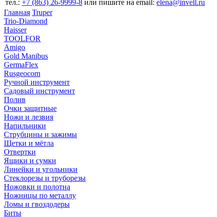
тел.:
+7 (863) 26‐9999‐8
или пишите на email:
elena@invell.ru
Главная
Truper
Trio-Diamond
Haisser
TOOLFOR
Amigo
Gold Manibus
GermaFlex
Rusgeocom
Ручной инструмент
Садовый инструмент
Полив
Очки защитные
Ножи и лезвия
Напильники
Струбцины и зажимы
Щетки и мётла
Отвертки
Ящики и сумки
Линейки и угольники
Стеклорезы и труборезы
Ножовки и полотна
Ножницы по металлу
Ломы и гвоздодеры
Биты