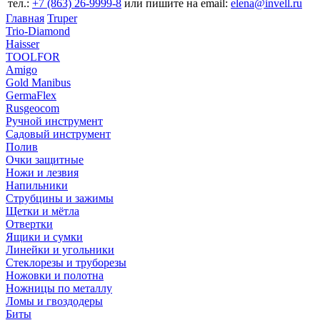
тел.:
+7 (863) 26‐9999‐8
или пишите на email:
elena@invell.ru
Главная
Truper
Trio-Diamond
Haisser
TOOLFOR
Amigo
Gold Manibus
GermaFlex
Rusgeocom
Ручной инструмент
Садовый инструмент
Полив
Очки защитные
Ножи и лезвия
Напильники
Струбцины и зажимы
Щетки и мётла
Отвертки
Ящики и сумки
Линейки и угольники
Стеклорезы и труборезы
Ножовки и полотна
Ножницы по металлу
Ломы и гвоздодеры
Биты