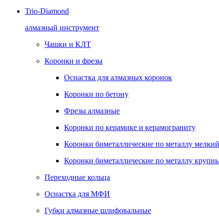
Trio-Diamond
алмазный инструмент
Чашки и КЛТ
Коронки и фрезы
Оснастка для алмазных коронок
Коронки по бетону
Фрезы алмазные
Коронки по керамике и керамограниту
Коронки биметаллические по металлу мелкий
Коронки биметаллические по металлу крупны
Переходные кольца
Оснастка для МФИ
Губки алмазные шлифовальные