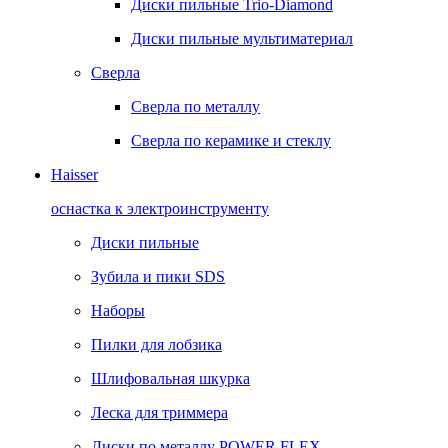
Диски пильные Trio-Diamond
Диски пильные мультиматериал
Сверла
Сверла по металлу
Сверла по керамике и стеклу
Haisser
оснастка к электроинструменту
Диски пильные
Зубила и пики SDS
Наборы
Пилки для лобзика
Шлифовальная шкурка
Леска для триммера
Диски по металлу POWER FLEX