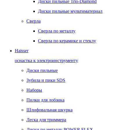
Диски пильные Trio-Diamond
Диски пильные мультиматериал
Сверла
Сверла по металлу
Сверла по керамике и стеклу
Haisser
оснастка к электроинструменту
Диски пильные
Зубила и пики SDS
Наборы
Пилки для лобзика
Шлифовальная шкурка
Леска для триммера
Диски по металлу POWER FLEX