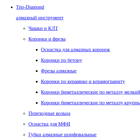
Trio-Diamond
алмазный инструмент
Чашки и КЛТ
Коронки и фрезы
Оснастка для алмазных коронок
Коронки по бетону
Фрезы алмазные
Коронки по керамике и керамограниту
Коронки биметаллические по металлу мелкий
Коронки биметаллические по металлу крупны
Переходные кольца
Оснастка для МФИ
Губки алмазные шлифовальные