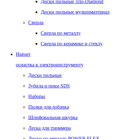
Диски пильные Trio-Diamond
Диски пильные мультиматериал
Сверла
Сверла по металлу
Сверла по керамике и стеклу
Haisser
оснастка к электроинструменту
Диски пильные
Зубила и пики SDS
Наборы
Пилки для лобзика
Шлифовальная шкурка
Леска для триммера
Диски по металлу POWER FLEX