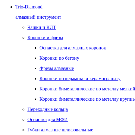
Trio-Diamond
алмазный инструмент
Чашки и КЛТ
Коронки и фрезы
Оснастка для алмазных коронок
Коронки по бетону
Фрезы алмазные
Коронки по керамике и керамограниту
Коронки биметаллические по металлу мелкий
Коронки биметаллические по металлу крупны
Переходные кольца
Оснастка для МФИ
Губки алмазные шлифовальные